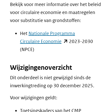
Bekijk voor meer informatie over het beleid
voor circulaire economie en maatregelen
voor substitutie van grondstoffen:
Het
Nationale Programma
(opent
Circulaire Economie
2023-2030
in
(NPCE)
nieuw
venster)
Wijzigingenoverzicht
(verwijst
Dit onderdeel is niet gewijzigd sinds de
naar
inwerkingtreding op 30 december 2025.
een
andere
Voor wijzigingen geldt:
website)
Toetsingskaders van het CMP