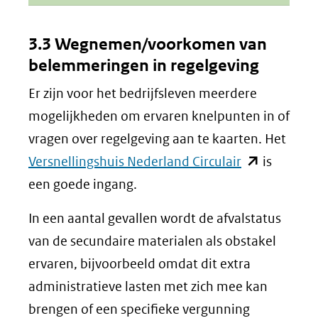
3.3 Wegnemen/voorkomen van
belemmeringen in regelgeving
Er zijn voor het bedrijfsleven meerdere
mogelijkheden om ervaren knelpunten in of
vragen over regelgeving aan te kaarten. Het
(opent
Versnellingshuis Nederland Circulair
is
in
een goede ingang.
nieuw
In een aantal gevallen wordt de afvalstatus
venster)
van de secundaire materialen als obstakel
(verwijst
ervaren, bijvoorbeeld omdat dit extra
naar
administratieve lasten met zich mee kan
een
brengen of een specifieke vergunning