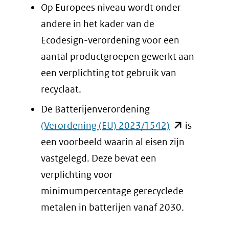
(verwijst
Op Europees niveau wordt onder
naar
andere in het kader van de
een
Ecodesign-verordening voor een
andere
aantal productgroepen gewerkt aan
website)
een verplichting tot gebruik van
recyclaat.
De Batterijenverordening
(opent
(Verordening (EU) 2023/1542)
is
in
een voorbeeld waarin al eisen zijn
nieuw
vastgelegd. Deze bevat een
venster)
verplichting voor
(verwijst
minimumpercentage gerecyclede
naar
metalen in batterijen vanaf 2030.
een