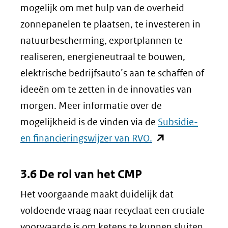
mogelijk om met hulp van de overheid
een
zonnepanelen te plaatsen, te investeren in
andere
natuurbescherming, exportplannen te
website)
realiseren, energieneutraal te bouwen,
elektrische bedrijfsauto’s aan te schaffen of
ideeën om te zetten in de innovaties van
morgen. Meer informatie over de
mogelijkheid is de vinden via de
Subsidie-
(opent
en financieringswijzer van RVO.
in
nieuw
3.6 De rol van het CMP
venster)
Het voorgaande maakt duidelijk dat
(verwijst
voldoende vraag naar recyclaat een cruciale
naar
voorwaarde is om ketens te kunnen sluiten.