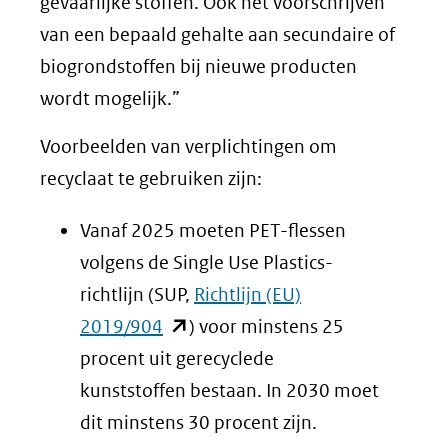
gevaarlijke stoffen. Ook het voorschrijven
van een bepaald gehalte aan secundaire of
biogrondstoffen bij nieuwe producten
wordt mogelijk.”
Voorbeelden van verplichtingen om
recyclaat te gebruiken zijn:
Vanaf 2025 moeten PET-flessen
volgens de Single Use Plastics-
richtlijn (SUP,
Richtlijn (EU)
(opent
2019/904
) voor minstens 25
in
procent uit gerecyclede
nieuw
kunststoffen bestaan. In 2030 moet
venster)
dit minstens 30 procent zijn.