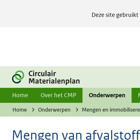
Cookies
Deze site gebruikt
instellen
Hier
kan
het
gebruik
van
cookies
op
Home
Over het CMP
Onderwerpen
deze
website
Home
Onderwerpen
Mengen en immobiliser
worden
toegestaan
Mengen van afvalstof
of