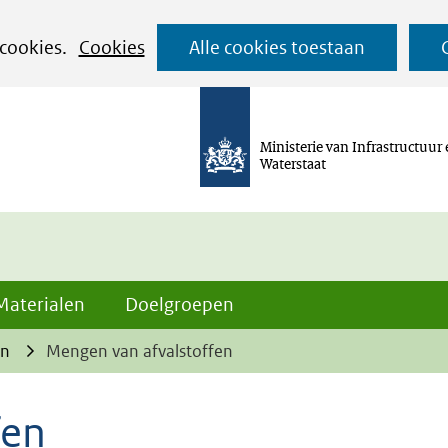
Ga
 cookies.
Cookies
Alle cookies toestaan
naar
de
inhoud
Ministerie van Infrastructuur
Waterstaat
Materialen
Doelgroepen
en
Mengen van afvalstoffen
fen