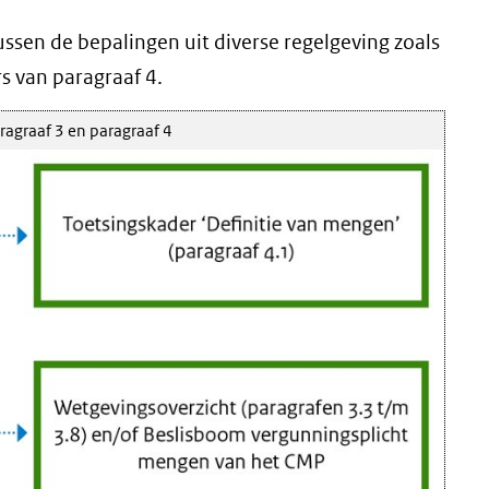
ssen de bepalingen uit diverse regelgeving zoals
s van paragraaf 4.
agraaf 3 en paragraaf 4
Klik voor een vergroting (afbeelding: Str