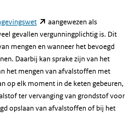
(opent
gevingswet
aangewezen als
in
veel gevallen vergunningplichtig is. Dit
nieuw
 van mengen en wanneer het bevoegd
venster)
en. Daarbij kan sprake zijn van het
(verwijst
an het mengen van afvalstoffen met
naar
an op elk moment in de keten gebeuren,
een
valstof ter vervanging van grondstof voor
andere
d opslaan van afvalstoffen of bij het
website)