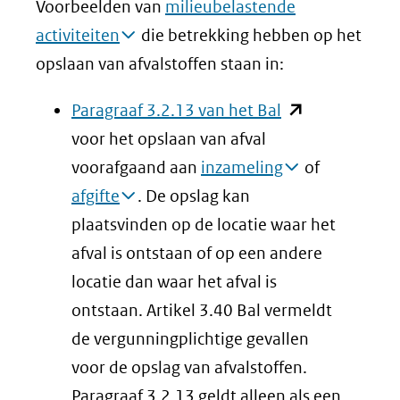
andere
Voorbeelden van
milieubelastende
website)
activiteiten
die betrekking hebben op het
opslaan van afvalstoffen staan in:
(opent
Paragraaf 3.2.13 van het Bal
in
voor het opslaan van afval
nieuw
voorafgaand aan
inzameling
of
venster)
afgifte
. De opslag kan
(verwijst
plaatsvinden op de locatie waar het
naar
afval is ontstaan of op een andere
een
locatie dan waar het afval is
andere
ontstaan. Artikel 3.40 Bal vermeldt
website)
de vergunningplichtige gevallen
voor de opslag van afvalstoffen.
Paragraaf 3.2.13 geldt alleen als een