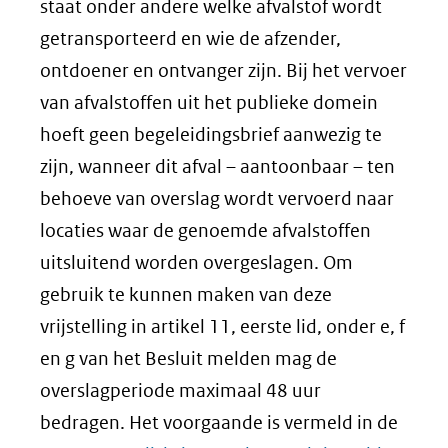
in
staat onder andere welke afvalstof wordt
naar
nieuw
getransporteerd en wie de afzender,
een
venster)
ontdoener en ontvanger zijn. Bij het vervoer
andere
(verwijst
van afvalstoffen uit het publieke domein
website)
naar
hoeft geen begeleidingsbrief aanwezig te
een
zijn, wanneer dit afval – aantoonbaar – ten
andere
behoeve van overslag wordt vervoerd naar
website)
locaties waar de genoemde afvalstoffen
uitsluitend worden overgeslagen. Om
gebruik te kunnen maken van deze
vrijstelling in artikel 11, eerste lid, onder e, f
en g van het Besluit melden mag de
overslagperiode maximaal 48 uur
bedragen. Het voorgaande is vermeld in de