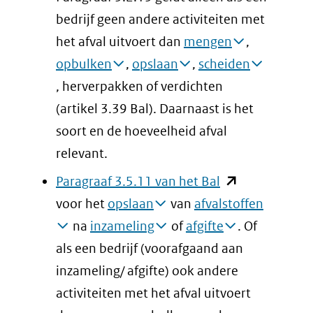
bedrijf geen andere activiteiten met
het afval uitvoert dan
mengen
,
opbulken
,
opslaan
,
scheiden
, herverpakken of verdichten
(artikel 3.39 Bal). Daarnaast is het
soort en de hoeveelheid afval
relevant.
(opent
Paragraaf 3.5.11 van het Bal
in
voor het
opslaan
van
afvalstoffen
nieuw
na
inzameling
of
afgifte
. Of
venster)
als een bedrijf (voorafgaand aan
(verwijst
inzameling/ afgifte) ook andere
naar
activiteiten met het afval uitvoert