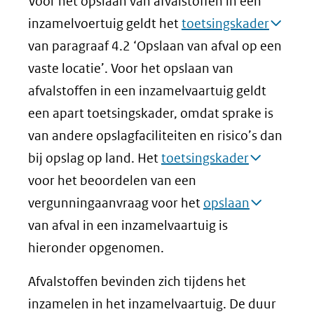
Voor het opslaan van afvalstoffen in een
nieuw
inzamelvoertuig geldt het
toetsingskader
venster)
van paragraaf 4.2 ‘Opslaan van afval op een
(verwijst
vaste locatie’. Voor het opslaan van
naar
afvalstoffen in een inzamelvaartuig geldt
een
een apart toetsingskader, omdat sprake is
andere
van andere opslagfaciliteiten en risico’s dan
website)
bij opslag op land. Het
toetsingskader
voor het beoordelen van een
vergunningaanvraag voor het
opslaan
van afval in een inzamelvaartuig is
hieronder opgenomen.
Afvalstoffen bevinden zich tijdens het
inzamelen in het inzamelvaartuig. De duur