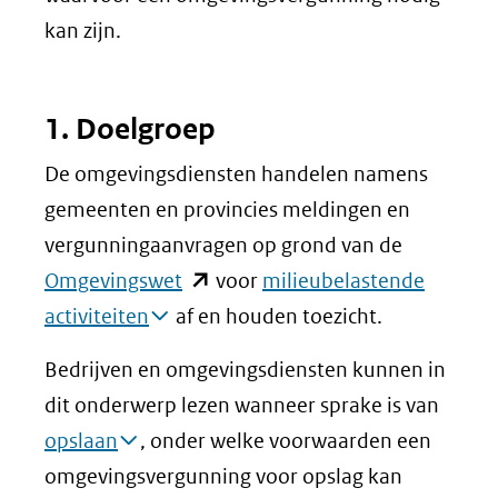
kan zijn.
1. Doelgroep
De omgevingsdiensten handelen namens
gemeenten en provincies meldingen en
vergunningaanvragen op grond van de
(opent
Omgevingswet
voor
milieubelastende
in
activiteiten
af en houden toezicht.
nieuw
Bedrijven en omgevingsdiensten kunnen in
venster)
dit onderwerp lezen wanneer sprake is van
(verwijst
opslaan
, onder welke voorwaarden een
naar
omgevingsvergunning voor opslag kan
een