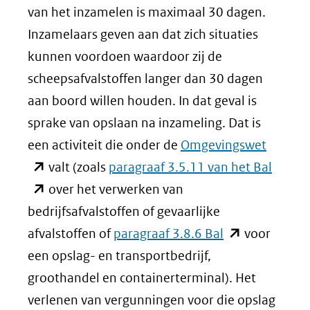
van het inzamelen is maximaal 30 dagen.
Inzamelaars geven aan dat zich situaties
kunnen voordoen waardoor zij de
scheepsafvalstoffen langer dan 30 dagen
aan boord willen houden. In dat geval is
sprake van opslaan na inzameling. Dat is
(opent
een activiteit die onder de
Omgevingswet
in
(opent
valt (zoals
paragraaf 3.5.11 van het Bal
nieuw
in
over het verwerken van
venster
nieuw
bedrijfsafvalstoffen of gevaarlijke
(opent
(verwijs
venste
afvalstoffen of
paragraaf 3.8.6 Bal
voor
in
naar
(verwij
een opslag- en transportbedrijf,
nieuw
een
naar
groothandel en containerterminal). Het
venster)
andere
een
verlenen van vergunningen voor die opslag