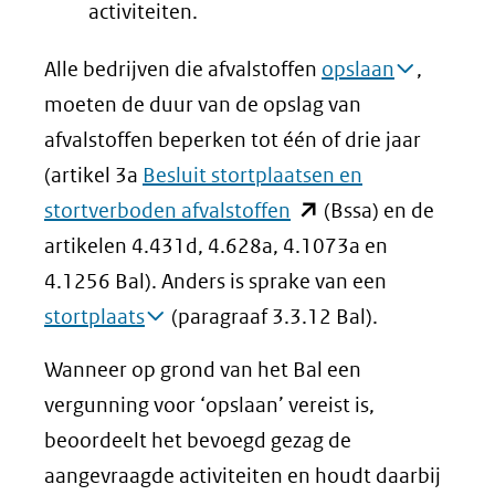
website)
activiteiten.
Alle bedrijven die afvalstoffen
opslaan
,
moeten de duur van de opslag van
afvalstoffen beperken tot één of drie jaar
(artikel 3a
Besluit stortplaatsen en
(opent
stortverboden afvalstoffen
(Bssa) en de
in
artikelen 4.431d, 4.628a, 4.1073a en
nieuw
4.1256 Bal). Anders is sprake van een
venster)
stortplaats
(paragraaf 3.3.12 Bal).
(verwijst
Wanneer op grond van het Bal een
naar
vergunning voor ‘opslaan’ vereist is,
een
beoordeelt het bevoegd gezag de
andere
aangevraagde activiteiten en houdt daarbij
website)