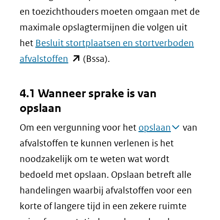
en toezichthouders moeten omgaan met de
maximale opslagtermijnen die volgen uit
het
Besluit stortplaatsen en stortverboden
(opent
afvalstoffen
(Bssa).
in
nieuw
4.1 Wanneer sprake is van
venster)
opslaan
(verwijst
Om een vergunning voor het
opslaan
van
naar
afvalstoffen te kunnen verlenen is het
een
noodzakelijk om te weten wat wordt
andere
bedoeld met opslaan. Opslaan betreft alle
website)
handelingen waarbij afvalstoffen voor een
korte of langere tijd in een zekere ruimte