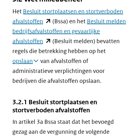
Het
Besluit stortplaatsen en stortverboden
(opent
afvalstoffen
(Bssa) en het
Besluit melden
in
bedrijfsafvalstoffen en gevaarlijke
nieuw
(opent
afvalstoffen
(Besluit melden) bevatten
venster)
in
regels die betrekking hebben op het
(verwijst
nieuw
opslaan
van afvalstoffen of
naar
venster)
administratieve verplichtingen voor
een
(verwijst
bedrijven die afvalstoffen opslaan.
andere
naar
website)
een
3.2.1 Besluit stortplaatsen en
stortverboden afvalstoffen
andere
website)
In artikel 3a Bssa staat dat het bevoegd
gezag aan de vergunning de volgende