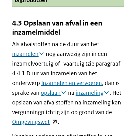
bijproducten
venster)
(verwijst
4.3 Opslaan van afval in een
naar
inzamelmiddel
een
Als afvalstoffen na de duur van het
andere
inzamelen
nog aanwezig zijn in een
website)
inzamelvoertuig of -vaartuig (zie paragraaf
4.4.1 Duur van inzamelen van het
onderwerp
Inzamelen en vervoeren
, dan is
sprake van
opslaan
na
inzameling
. Het
opslaan van afvalstoffen na inzameling kan
vergunningplichtig zijn op grond van de
(opent
Omgevingswet
.
in