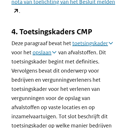
(ope
nota van toelichting van het Besluit melden
in
.
nieu
venst
4. Toetsingskaders CMP
(verw
Deze paragraaf bevat het
toetsingskader
naar
voor het
opslaan
van afvalstoffen. Dit
een
toetsingskader begint met definities.
ande
Vervolgens bevat dit onderwerp voor
websi
bedrijven en vergunningverleners het
toetsingskader voor het verlenen van
vergunningen voor de opslag van
afvalstoffen op vaste locaties en op
inzamelvaartuigen. Tot slot beschrijft dit
toetsingskader op welke manier bedrijven