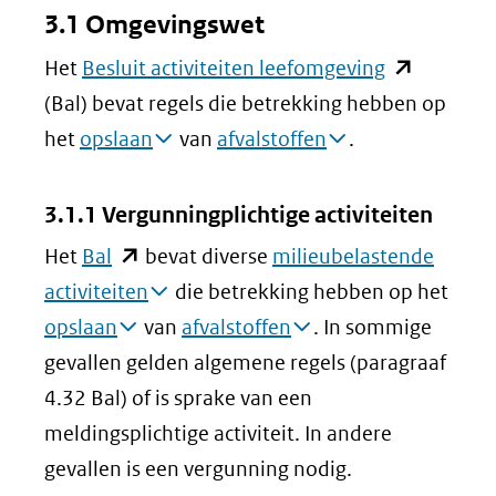
3.1 Omgevingswet
(opent
Het
Besluit activiteiten leefomgeving
in
(Bal) bevat regels die betrekking hebben op
nieuw
het
opslaan
van
afvalstoffen
.
venster)
(verwijst
3.1.1 Vergunningplichtige activiteiten
naar
(opent
Het
Bal
bevat diverse
milieubelastende
een
in
activiteiten
die betrekking hebben op het
andere
nieuw
opslaan
van
afvalstoffen
. In sommige
website)
venster)
gevallen gelden algemene regels (paragraaf
(verwijst
4.32 Bal) of is sprake van een
naar
meldingsplichtige activiteit. In andere
een
gevallen is een vergunning nodig.