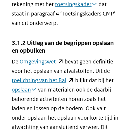
rekening met het
toetsingskader
dat
staat in paragraaf 4 ‘Toetsingskaders CMP’
van dit onderwerp.
3.1.2 Uitleg van de begrippen opslaan
en opbulken
(opent
De
Omgevingswet
bevat geen definitie
in
voor het opslaan van afvalstoffen. Uit de
nieuw
(opent
toelichting van het Bal
blijkt dat bij het
venster)
in
opslaan
van materialen ook de daarbij
(verwijst
nieuw
behorende activiteiten horen zoals het
naar
venster)
laden en lossen op de bodem. Ook valt
een
(verwijst
onder opslaan het opslaan voor korte tijd in
andere
naar
afwachting van aansluitend vervoer. Dit