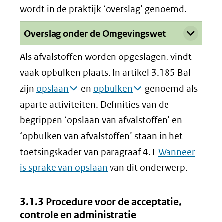
website)
een
wordt in de praktijk ‘overslag’ genoemd.
andere
Uitklappen
Overslag onder de Omgevingswet
website)
Als afvalstoffen worden opgeslagen, vindt
vaak opbulken plaats. In artikel 3.185 Bal
zijn
opslaan
en
opbulken
genoemd als
aparte activiteiten. Definities van de
begrippen ‘opslaan van afvalstoffen’ en
‘opbulken van afvalstoffen’ staan in het
toetsingskader van paragraaf 4.1
Wanneer
is sprake van opslaan
van dit onderwerp.
3.1.3 Procedure voor de acceptatie,
controle en administratie