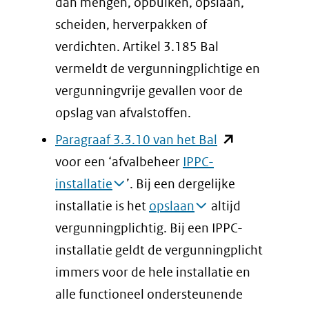
een
dan mengen, opbulken, opslaan,
andere
scheiden, herverpakken of
website)
verdichten. Artikel 3.185 Bal
vermeldt de vergunningplichtige en
vergunningvrije gevallen voor de
opslag van afvalstoffen.
(opent
Paragraaf 3.3.10 van het Bal
in
voor een ‘afvalbeheer
IPPC-
nieuw
installatie
’. Bij een dergelijke
venster)
installatie is het
opslaan
altijd
(verwijst
vergunningplichtig. Bij een IPPC-
naar
installatie geldt de vergunningplicht
een
immers voor de hele installatie en
andere
alle functioneel ondersteunende