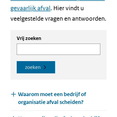
gevaarlijk afval
. Hier vindt u
veelgestelde vragen en antwoorden.
Zoeken
Zoeken
Vrij zoeken
in
binnen
de
de
index
index
zoeken
Waarom moet een bedrijf of
organisatie afval scheiden?