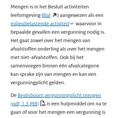
Mengen is in het Besluit activiteiten
(opent
leefomgeving (
Bal
) aangewezen als een
in
milieubelastende activiteit
waarvoor in
nieuw
bepaalde gevallen een vergunning nodig is.
venster)
Het gaat zowel over het mengen van
(verwijst
afvalstoffen onderling als over het mengen
naar
met niet-afvalstoffen. Ook bij het
een
samenvoegen binnen één afvalcategorie
andere
kan sprake zijn van mengen en kan een
website)
vergunningplicht gelden.
De
Beslisboom vergunningplicht mengen
(pdf, 1.3 MB)
is een hulpmiddel om na te
gaan of voor het mengen een vergunning is