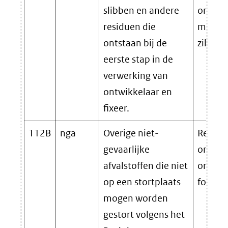
slibben en andere
ontzilv
residuen die
met ee
ontstaan bij de
zilverg
eerste stap in de
verwerking van
ontwikkelaar en
fixeer.
112B
nga
Overige niet-
Residu
gevaarlijke
ontzilv
afvalstoffen die niet
ontwik
op een stortplaats
fotopap
mogen worden
gestort volgens het