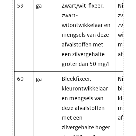
59
ga
Zwart/wit-fixeer,
Niet-on
zwart-
zwart/w
witontwikkelaar en
zwart-
mengsels van deze
witont
afvalstoffen met
mengse
een zilvergehalte
afvalst
groter dan 50 mg/l
60
ga
Bleekfixeer,
Niet-on
kleurontwikkelaar
bleekfi
en mengsels van
kleuro
deze afvalstoffen
mengse
met een
afvalst
zilvergehalte hoger