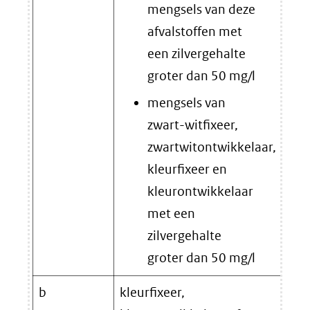
mengsels van deze
waa
afvalstoffen met
afv
een zilvergehalte
ver
groter dan 50 mg/l
min
mengsels van
zwart-witfixeer,
zwartwitontwikkelaar,
kleurfixeer en
kleurontwikkelaar
met een
zilvergehalte
groter dan 50 mg/l
b
kleurfixeer,
Ter