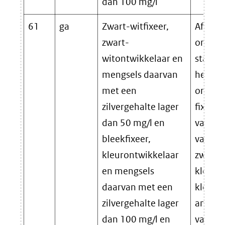
dan 100 mg/l
61
ga
Zwart-witfixeer,
Afvalst
zwart-
ontstaa
witontwikkelaar en
stap (o
mengsels daarvan
het ve
met een
ontwik
zilvergehalte lager
fixeer.
dan 50 mg/l en
vallen
bleekfixeer,
van zwa
kleurontwikkelaar
zwartw
en mengsels
kleurfi
daarvan met een
kleuro
zilvergehalte lager
andere 
dan 100 mg/l en
van he