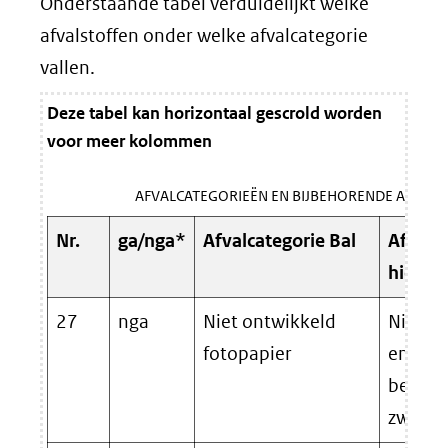
Onderstaande tabel verduidelijkt welke
afvalstoffen onder welke afvalcategorie
vallen.
Deze tabel kan horizontaal gescrold worden
voor meer kolommen
AFVALCATEGORIEËN EN BIJBEHORENDE AFVALS
Nr.
ga/nga*
Afvalcategorie Bal
Afvalst
hieron
27
nga
Niet ontwikkeld
Niet-o
fotopapier
en fot
bestem
zwart-