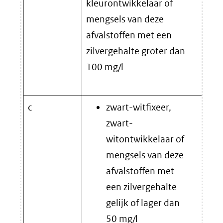
kleurontwikkelaar of
een
mengsels van deze
lag
afvalstoffen met een
de 
zilvergehalte groter dan
wor
100 mg/l
ove
min
c
zwart-witfixeer,
Ver
zwart-
ver
witontwikkelaar of
Daa
mengsels van deze
toe
afvalstoffen met
vol
een zilvergehalte
ond
gelijk of lager dan
50 mg/l