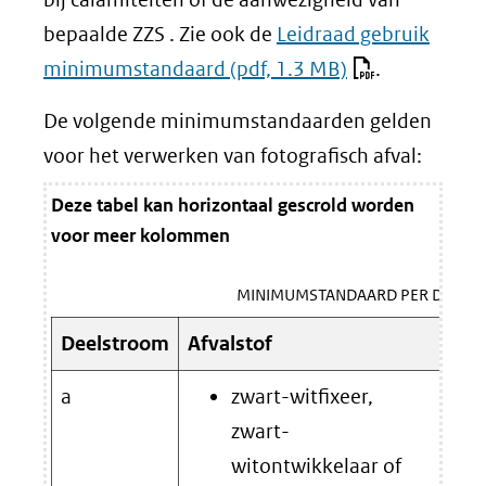
bepaalde ZZS . Zie ook de
Leidraad gebruik
minimumstandaard
(pdf, 1.3 MB)
.
De volgende minimumstandaarden gelden
voor het verwerken van fotografisch afval:
Deze tabel kan horizontaal gescrold worden
voor meer kolommen
MINIMUMSTANDAARD PER DEELS
Deelstroom
Afvalstof
Min
a
zwart-witfixeer,
Ter
zwart-
een
witontwikkelaar of
of 