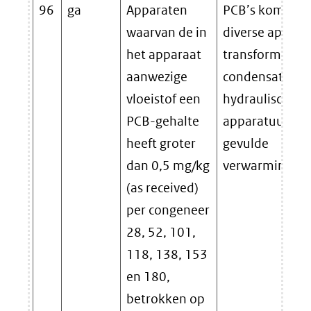
96
ga
Apparaten
PCB’s komen vo
waarvan de in
diverse appara
het apparaat
transformatore
aanwezige
condensatoren
vloeistof een
hydraulische
PCB-gehalte
apparatuur en 
heeft groter
gevulde
dan 0,5 mg/kg
verwarmingsra
(as received)
per congeneer
28, 52, 101,
118, 138, 153
en 180,
betrokken op