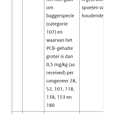
om
spoelen van P
baggerspecie
houdende appa
(categorie
107) en
waarvan het
PCB-gehalte
groter is dan
0,5 mg/kg (as
received) per
congeneer 28,
52, 101, 118,
138, 153 en
180