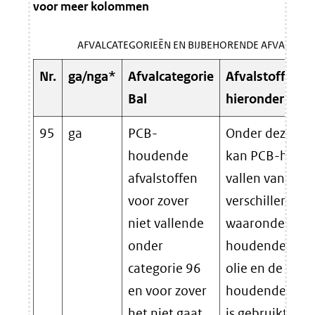
voor meer kolommen
AFVALCATEGORIEËN EN BIJBEHORENDE AFVALSTOF
Nr.
ga/nga*
Afvalcategorie
Afvalstoffen d
Bal
hieronder vall
95
ga
PCB-
Onder deze cat
houdende
kan PCB-houde
afvalstoffen
vallen van ster
voor zover
verschillende a
niet vallende
waaronder PC
onder
houdende afge
categorie 96
olie en de PCB-
en voor zover
houdende vloei
het niet gaat
is gebruikt voo