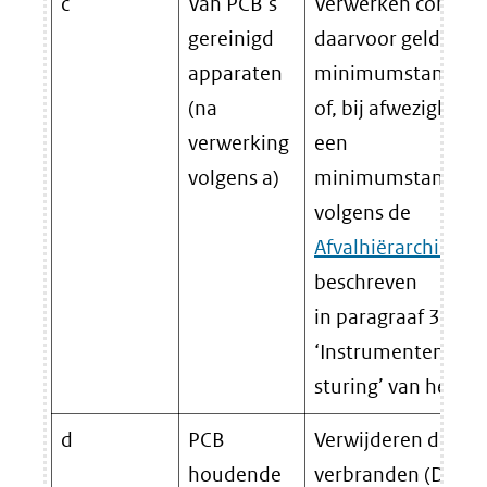
c
Van PCB’s
Verwerken confor
gereinigd
daarvoor geldende
apparaten
minimumstandaar
(na
of, bij afwezigheid
verwerking
een
volgens a)
minimumstandaar
volgens de
Afvalhiërarchie
zoa
beschreven
in paragraaf 3.3 in
‘Instrumenten voo
sturing’ van het CM
d
PCB
Verwijderen door
houdende
verbranden (D10) 