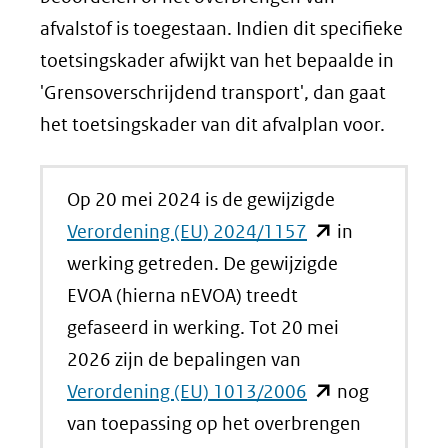
afvalstof is toegestaan. Indien dit specifieke
toetsingskader afwijkt van het bepaalde in
'Grensoverschrijdend transport', dan gaat
het toetsingskader van dit afvalplan voor.
Op 20 mei 2024 is de gewijzigde
(opent
Verordening (EU) 2024/1157
in
in
werking getreden. De gewijzigde
nieuw
EVOA (hierna nEVOA) treedt
venster)
gefaseerd in werking. Tot 20 mei
(verwijst
2026 zijn de bepalingen van
naar
(opent
Verordening (EU) 1013/2006
nog
een
in
van toepassing op het overbrengen