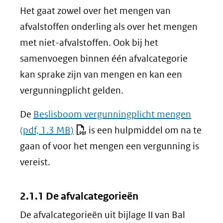
venster)
Het gaat zowel over het mengen van
(verwijst
afvalstoffen onderling als over het mengen
naar
met niet-afvalstoffen. Ook bij het
een
samenvoegen binnen één afvalcategorie
andere
kan sprake zijn van mengen en kan een
website)
vergunningplicht gelden.
De
Beslisboom vergunningplicht mengen
(pdf, 1.3 MB)
is een hulpmiddel om na te
gaan of voor het mengen een vergunning is
vereist.
2.1.1 De afvalcategorieën
De afvalcategorieën uit bijlage II van Bal