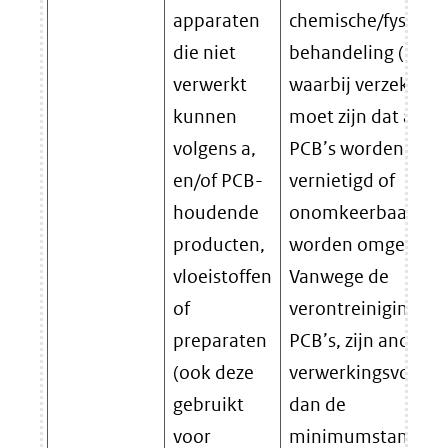
apparaten
chemische/fysische
die niet
behandeling (D09)
verwerkt
waarbij verzekerd
kunnen
moet zijn dat alle
volgens a,
PCB’s worden
en/of PCB-
vernietigd of
houdende
onomkeerbaar
producten,
worden omgezet.
vloeistoffen
Vanwege de
of
verontreiniging me
preparaten
PCB’s, zijn andere
(ook deze
verwerkingsvorme
gebruikt
dan de
voor
minimumstandaar