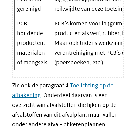
gereinigd
reikwijdte van deze toetsingska
PCB
PCB’s komen voor in (geïmport
houdende
producten als verf, rubber, inkte
producten,
Maar ook tijdens werkzaamhed
materialen
verontreiniging met PCB’s optr
of mengsels
(poetsdoeken, etc.).
Zie ook de paragraaf 4
Toelichting op de
afbakening
. Onderdeel daarvan is een
overzicht van afvalstoffen die lijken op de
afvalstoffen van dit afvalplan, maar vallen
onder andere afval- of ketenplannen.