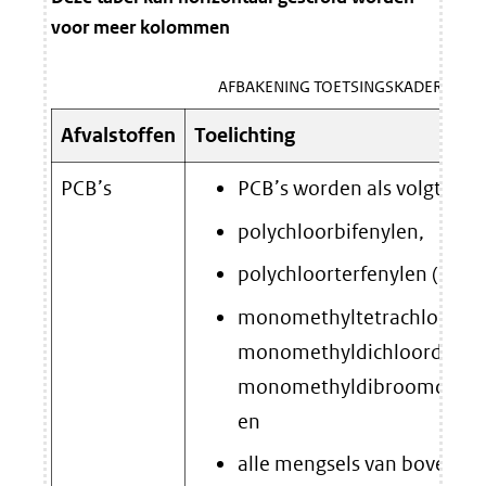
voor meer kolommen
AFBAKENING TOETSINGSKADERS
Afvalstoffen
Toelichting
PCB’s
PCB’s worden als volgt gede
polychloorbifenylen,
polychloorterfenylen (PCT’s
monomethyltetrachloordif
monomethyldichloordifen
monomethyldibroomdifen
en
alle mengsels van boveng