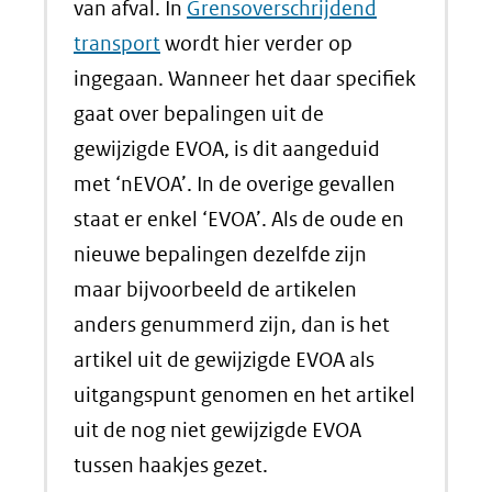
andere
nieuw
van afval. In
Grensoverschrijdend
website)
venster)
transport
wordt hier verder op
(verwijst
ingegaan. Wanneer het daar specifiek
naar
gaat over bepalingen uit de
een
gewijzigde EVOA, is dit aangeduid
andere
met ‘nEVOA’. In de overige gevallen
website)
staat er enkel ‘EVOA’. Als de oude en
nieuwe bepalingen dezelfde zijn
maar bijvoorbeeld de artikelen
anders genummerd zijn, dan is het
artikel uit de gewijzigde EVOA als
uitgangspunt genomen en het artikel
uit de nog niet gewijzigde EVOA
tussen haakjes gezet.