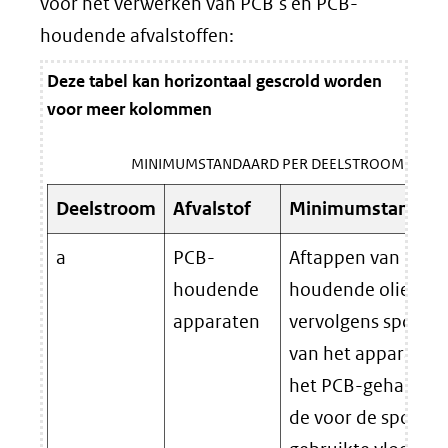
voor het verwerken van PCB’s en PCB-
houdende afvalstoffen:
Deze tabel kan horizontaal gescrold worden
voor meer kolommen
MINIMUMSTANDAARD PER DEELSTROOM
Deelstroom
Afvalstof
Minimumstandaar
a
PCB-
Aftappen van de P
houdende
houdende olie en
apparaten
vervolgens spoele
van het apparaat t
het PCB-gehalte v
de voor de spoelin