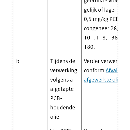
gebruikte vloeistof
gelijk of lager is da
0,5 mg/kg PCB’s pe
congeneer 28, 52,
101, 118, 138, 153
180.
b
Tijdens de
Verder verwerken
verwerking
conform
Afvalplan
volgens a
afgewerkte olie
.
afgetapte
PCB-
houdende
olie