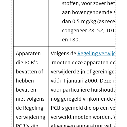
stoffen, voor zover het tota
aan bovengenoemde stoffen
dan 0,5 mg/kg (as received)
congeneer 28, 52, 101, 118
en 180.
Apparaten
Volgens de
Regeling verwijderin
die PCB’s
moeten deze apparaten door d
bevatten of
verwijderd zijn of gereinigd zijn
hebben
vóór 1 januari 2000. Deze regeli
bevat en
voor particuliere huishoudens. 
niet volgens
nog geregeld vrijkomende appa
de Regeling
PCB’s gemeld die op een verant
verwijdering
verwerkt moeten worden. Voor 
PCB’s zijn
afgegeven apparatuur valt onde