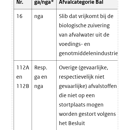
Nr.
ga/nga*
Afvalcategorie Bal
Af
16
nga
Slib dat vrijkomt bij de
biologische zuivering
van afvalwater uit de
voedings- en
genotmiddelenindustrie
112A
Resp.
Overige (gevaarlijke,
en
ga en
respectievelijk niet
112B
nga
gevaarlijke) afvalstoffen
die niet op een
stortplaats mogen
worden gestort volgens
het Besluit