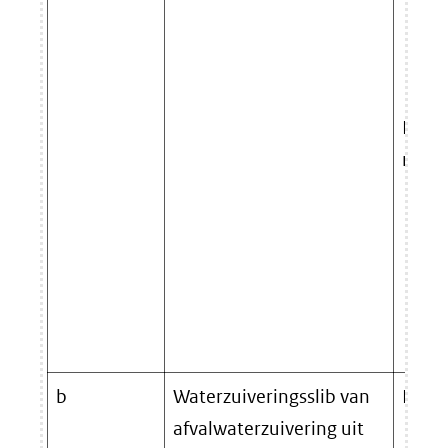
De vo
nadru
b
Waterzuiveringsslib van
Recyc
afvalwaterzuivering uit