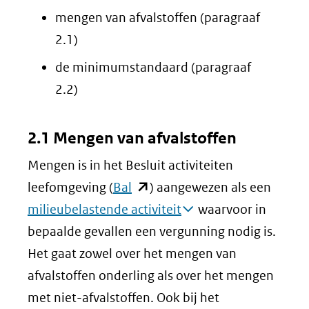
mengen van afvalstoffen (paragraaf
2.1)
de minimumstandaard (paragraaf
2.2)
2.1 Mengen van afvalstoffen
Mengen is in het Besluit activiteiten
(opent
leefomgeving (
Bal
) aangewezen als een
in
milieubelastende activiteit
waarvoor in
nieuw
bepaalde gevallen een vergunning nodig is.
venster)
Het gaat zowel over het mengen van
(verwijst
afvalstoffen onderling als over het mengen
naar
met niet-afvalstoffen. Ook bij het