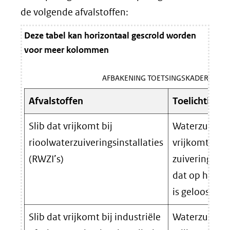
de volgende afvalstoffen:
Deze tabel kan horizontaal gescrold worden
voor meer kolommen
AFBAKENING TOETSINGSKADERS
Afvalstoffen
Toelichting
Slib dat vrijkomt bij
Waterzuiverin
rioolwaterzuiveringsinstallaties
vrijkomt bij 
(RWZI’s)
zuivering van
dat op het op
is geloosd.
Slib dat vrijkomt bij industriële
Waterzuiverin