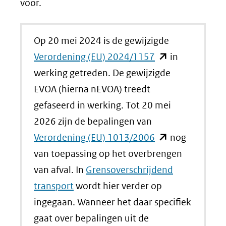
voor.
Op 20 mei 2024 is de gewijzigde
(opent
Verordening (EU) 2024/1157
in
in
werking getreden. De gewijzigde
nieuw
EVOA (hierna nEVOA) treedt
venster)
gefaseerd in werking. Tot 20 mei
(verwijst
2026 zijn de bepalingen van
naar
(opent
Verordening (EU) 1013/2006
nog
een
in
van toepassing op het overbrengen
andere
nieuw
van afval. In
Grensoverschrijdend
website)
venster)
transport
wordt hier verder op
(verwijst
ingegaan. Wanneer het daar specifiek
naar
gaat over bepalingen uit de