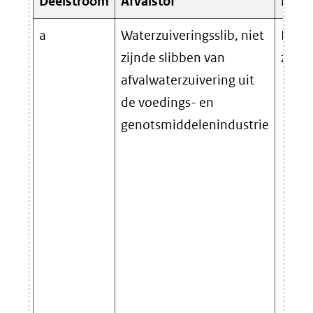
Deelstroom
Afvalstof
Mini
a
Waterzuiveringsslib, niet
De v
zijnde slibben van
zijn 
afvalwaterzuivering uit
de voedings- en
genotsmiddelenindustrie