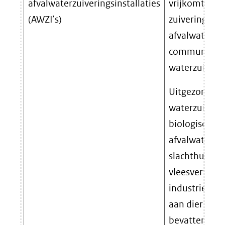
afvalwaterzuiveringsinstallaties
vrijkomt bij 
(AWZI’s)
zuivering van
afvalwater in
communale
waterzuiverin
Uitgezonderd
waterzuiverin
biologische z
afvalwater v
slachthuizen
vleesverwer
industrie dat
aan dierlijk 
bevatten.