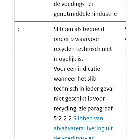
de voedings- en
genotmiddelenindustrie
c
Slibben als bedoeld
Verbr
onder b waarvoor
verwi
recyclen technisch niet
mogelijk is.
Voor een indicatie
wanneer het slib
technisch in ieder geval
niet geschikt is voor
recycling, zie paragraaf
5.2.2.2
Slibben van
afvalwaterzuivering uit
de voedings- en