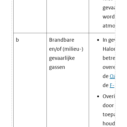
gevaarlij
worden af
atmosfeer
b
Brandbare
In geval h
en/of (milieu-)
Halonen, 
gevaarlijke
betreft: 
gassen
overeenk
de
Ozonve
de
F-gass
Overige g
door verb
toepassin
houdend m