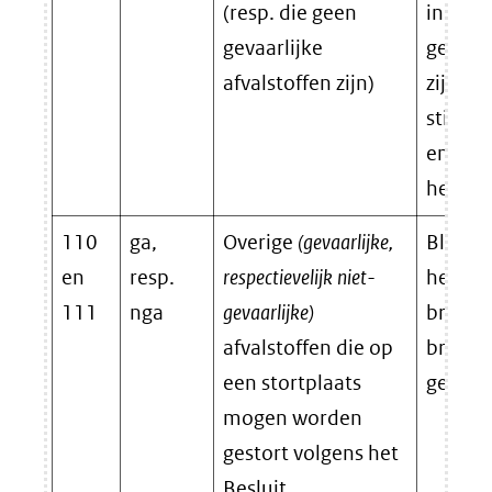
(resp. die geen
inhoud
gevaarlijke
gevaarl
afvalstoffen zijn)
zijn: (p
stiksto
en ede
helium
110
ga,
Overige
(gevaarlijke,
Bluspoe
en
resp.
respectievelijk niet-
het ve
111
nga
gevaarlijke)
brandbl
afvalstoffen die op
brandbl
een stortplaats
gehaal
mogen worden
gestort volgens het
Besluit