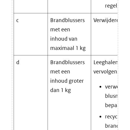
regelgevin
c
Brandblussers
Verwijderen do
met een
inhoud van
maximaal 1 kg
d
Brandblussers
Leeghalen van 
met een
vervolgens:
inhoud groter
verwerken
dan 1 kg
blusmidde
bepaalde 
recycling 
brandblus