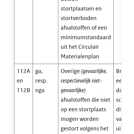
stortplaatsen en
stortverboden
afvalstoffen of een
minimumstandaard
uit het Circulair
Materialenplan
112A
ga,
Overige
(gevaarlijke,
Brandb
en
resp.
respectievelijk niet-
een in
112B
nga
gevaarlijke)
dan 1 
afvalstoffen die niet
schuim
op een stortplaats
die bij
mogen worden
van br
gestort volgens het
uit de 