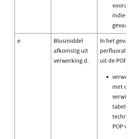
voorafgeg
indien he
gevaarlijk 
e
Blusmiddel
In het geval va
afkomstig uit
perfluoralkylst
verwerking d.
uit de POP-ver
verwerken
met de g
verwijderi
tabel 4 v
technische
POP veror