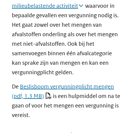
in
milieubelastende activiteit
waarvoor in
nieuw
bepaalde gevallen een vergunning nodig is.
venster)
Het gaat zowel over het mengen van
(verwijst
afvalstoffen onderling als over het mengen
naar
met niet-afvalstoffen. Ook bij het
een
samenvoegen binnen één afvalcategorie
andere
kan sprake zijn van mengen en kan een
website)
vergunningplicht gelden.
De
Beslisboom vergunningplicht mengen
(pdf, 1.3 MB)
is een hulpmiddel om na te
gaan of voor het mengen een vergunning is
vereist.