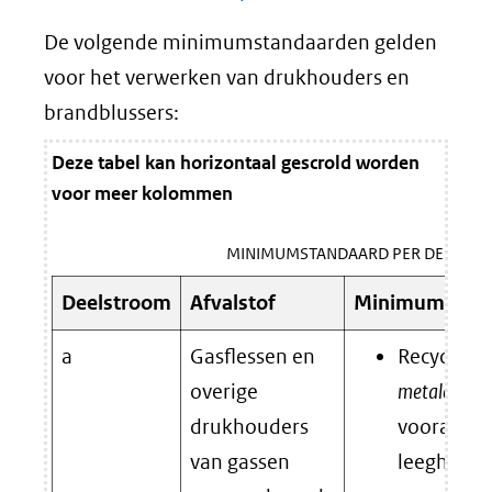
De volgende minimumstandaarden gelden
voor het verwerken van drukhouders en
brandblussers:
Deze tabel kan horizontaal gescrold worden
voor meer kolommen
MINIMUMSTANDAARD PER DEELST
Deelstroom
Afvalstof
Minimumstan
a
Gasflessen en
Recyclen 
overige
metalen
ga
drukhouders
voorafgeg
van gassen
leeghalen 