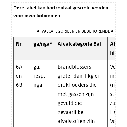
Deze tabel kan horizontaal gescrold worden
voor meer kolommen
AFVALCATEGORIEËN EN BIJBEHORENDE AFVALS
Nr.
ga/nga*
Afvalcategorie Bal
Afvalst
hieron
6A
ga,
Brandblussers
Voorbe
en
resp.
groter dan 1 kg en
inhoud
6B
nga
drukhouders die
(milieu
met gassen zijn
stoffen
gevuld die
zuursto
gevaarlijke
HCFK, 
afvalstoffen zijn
Voorbe