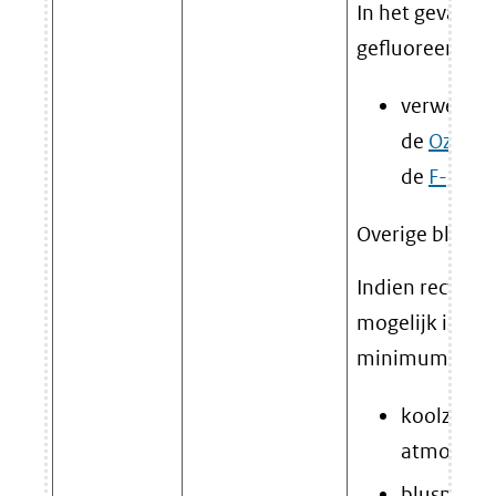
In het geval va
gefluoreerde b
verwerken
de
Ozonve
de
F-gass
Overige blusmi
Indien recyclin
mogelijk is, is 
minimumstand
koolzuurga
atmosfeer
bluspoede