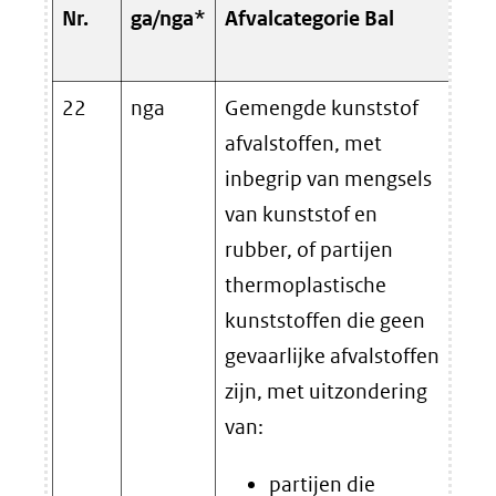
Nr.
ga/nga*
Afvalcategorie Bal
Afv
hie
22
nga
Gemengde kunststof
Ond
afvalstoffen, met
val
inbegrip van mengsels
gem
van kunststof en
van
rubber, of partijen
typ
thermoplastische
als
kunststoffen die geen
fra
gevaarlijke afvalstoffen
the
zijn, met uitzondering
van:
partijen die