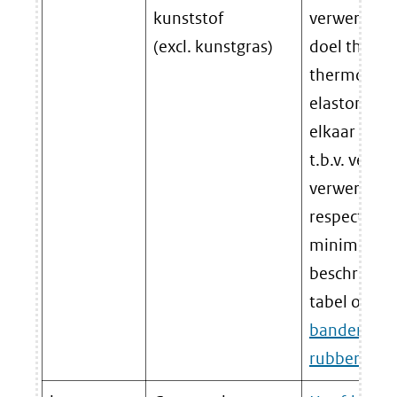
kunststof
verwerken m
(excl. kunstgras)
doel thermo
thermohard
elastomere
elkaar te s
t.b.v. verde
verwerking 
respectievel
minimumst
beschreven 
tabel of he
banden en 
rubber
.