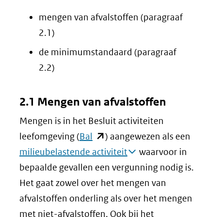
mengen van afvalstoffen (paragraaf
2.1)
de minimumstandaard (paragraaf
2.2)
2.1 Mengen van afvalstoffen
Mengen is in het Besluit activiteiten
(opent
leefomgeving (
Bal
) aangewezen als een
in
milieubelastende activiteit
waarvoor in
nieuw
bepaalde gevallen een vergunning nodig is.
venster)
Het gaat zowel over het mengen van
(verwijst
afvalstoffen onderling als over het mengen
naar
met niet-afvalstoffen. Ook bij het