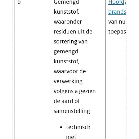
b
Gemengd
Hoofdgebrui
kunststof,
brandstof
waaronder
van nuttige
residuen uit de
toepassing)
sortering van
gemengd
kunststof,
waarvoor de
verwerking
volgens a gezien
de aard of
samenstelling
technisch
niet