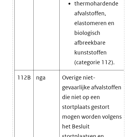
thermohardende
afvalstoffen,
elastomeren en
biologisch
afbreekbare
kunststoffen
(categorie 112).
112B
nga
Overige niet-
The
gevaarlijke afvalstoffen
fra
die niet op een
kun
stortplaats gestort
the
mogen worden volgens
kun
het Besluit
aan
stortplaatsen en
uit