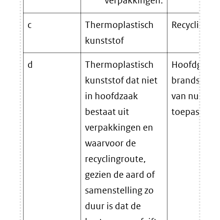
verpakkingen.
c
Thermoplastisch
Recycling.
kunststof
d
Thermoplastisch
Hoofdgebrui
kunststof dat niet
brandstof (
in hoofdzaak
van nuttige
bestaat uit
toepassing)
verpakkingen en
waarvoor de
recyclingroute,
gezien de aard of
samenstelling zo
duur is dat de