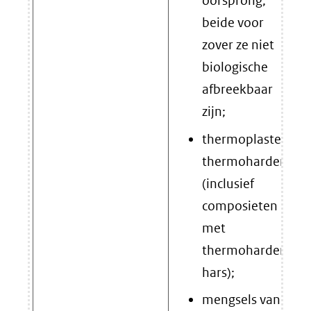
oorsprong,
beide voor
zover ze niet
biologische
afbreekbaar
zijn;
thermoplasten,
thermoharders
(inclusief
composieten
met
thermohardende
hars);
mengsels van