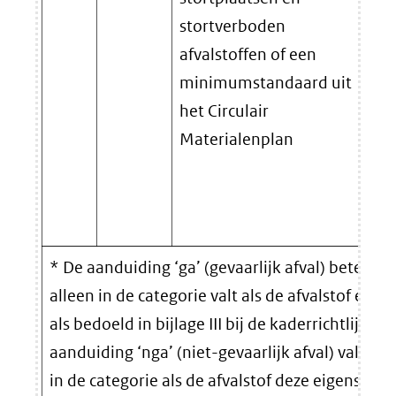
stortverboden
nie
afvalstoffen of een
waa
minimumstandaard uit
rec
het Circulair
poo
Materialenplan
ver
ont
van
min
* De aanduiding ‘ga’ (gevaarlijk afval) betekent
alleen in de categorie valt als de afvalstof eig
als bedoeld in bijlage III bij de kaderrichtlijn afv
aanduiding ‘nga’ (niet-gevaarlijk afval) valt een
in de categorie als de afvalstof deze eigenschap